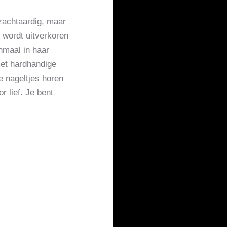
 zachtaardig, maar
e wordt uitverkoren
nmaal in haar
 met hardhandige
 nageltjes horen
r lief. Je bent