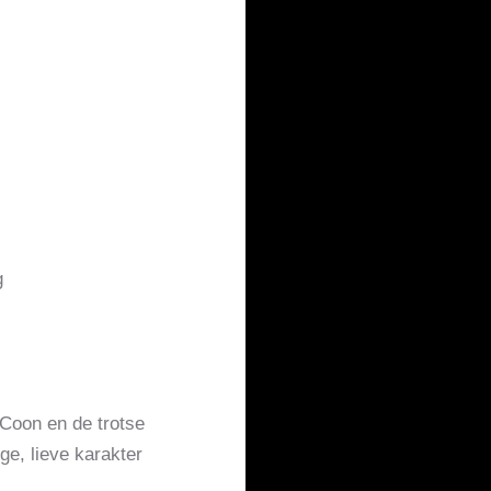
g
 Coon en de trotse
e, lieve karakter