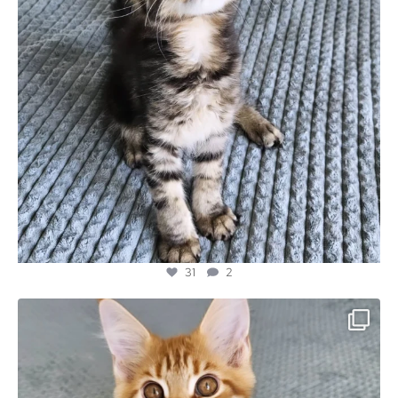
31
2
majesticmainecooncattery
Jul 3