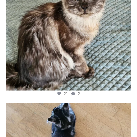
21
2
majesticmainecooncattery
Jul 14