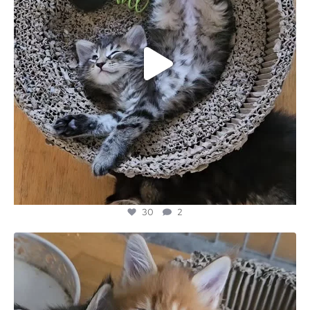
30
2
majesticmainecooncattery
Mei 27