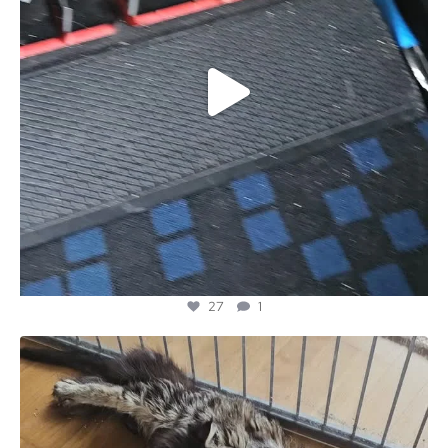
27
1
majesticmainecooncattery
Jun 16