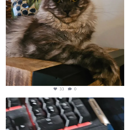
33
0
majesticmainecooncattery
Jun 22