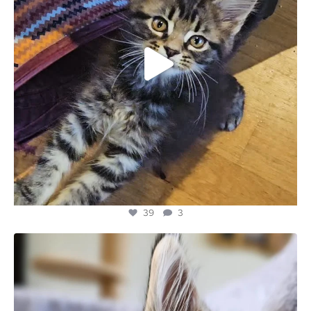
39
3
majesticmainecooncattery
Jun 7