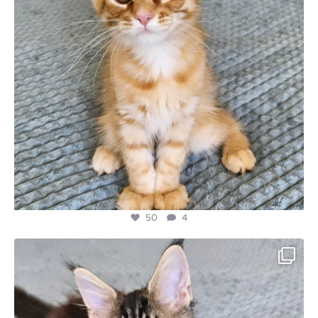
50
4
majesticmainecooncattery
Jul 3