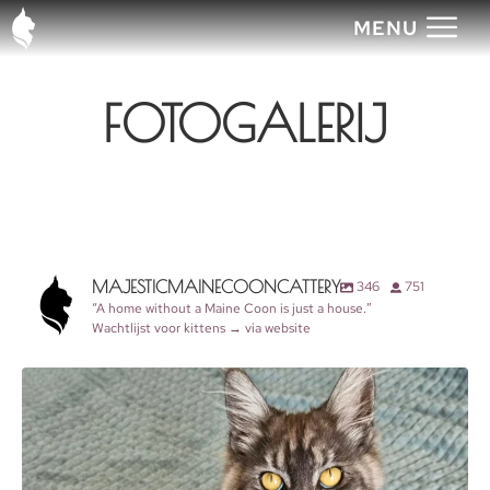
MENU
FOTOGALERIJ
MAJESTICMAINECOONCATTERY
346
751
“A home without a Maine Coon is just a house.”
Wachtlijst voor kittens → via website
majesticmainecooncattery
Jul 22