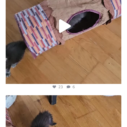
23
6
majesticmainecooncattery
Mei 20