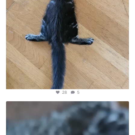
28
5
majesticmainecooncattery
Jul 10