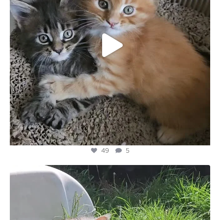
49
5
majesticmainecooncattery
Mei 24