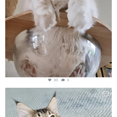
30
3
majesticmainecooncattery
Jul 3