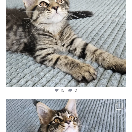
15
0
majesticmainecooncattery
Jul 3