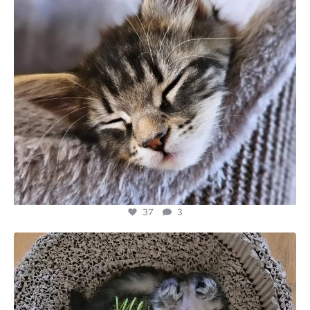
37
3
majesticmainecooncattery
Mei 30