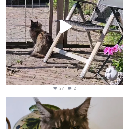
27
2
majesticmainecooncattery
Jun 24