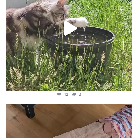
42
3
majesticmainecooncattery
Mei 20