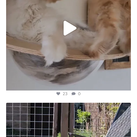
23
0
majesticmainecooncattery
Jun 28