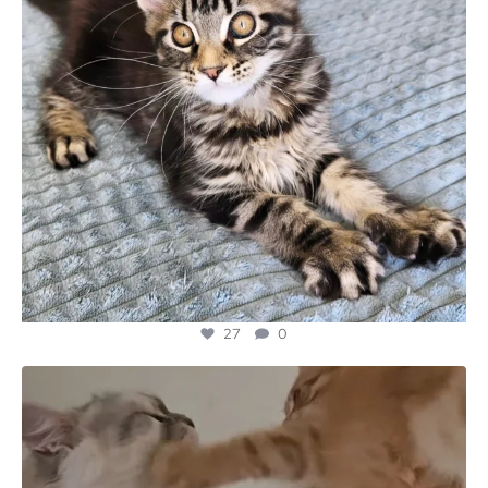
27
0
majesticmainecooncattery
Jun 30