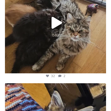
32
2
majesticmainecooncattery
Jun 12