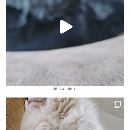
24
0
majesticmainecooncattery
Jul 5